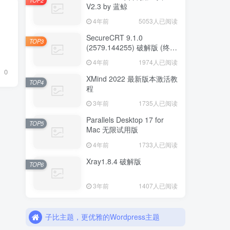
V2.3 by 蓝鲸
4年前
5053人已阅读
SecureCRT 9.1.0
TOP3
(2579.144255) 破解版 (终端
模拟器 SSH客户端) for MAC
4年前
1974人已阅读
0
XMind 2022 最新版本激活教
TOP4
程
3年前
1735人已阅读
Parallels Desktop 17 for
TOP5
Mac 无限试用版
4年前
1733人已阅读
Xray1.8.4 破解版
TOP6
3年前
1407人已阅读
子比主题，更优雅的Wordpress主题
更优雅的Wo