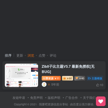
排序
更新
浏览
点赞
评论
Zibll子比主题V5.7 最新免授权[无
BUG]
付费资源
11
60
40
主题模版
￥
￥
￥
5年前
10
友链申请
免责声明
版权声明
广告合作
关于我们
Copyright © 2021 ·
我要吧资源信息分享站
· 由
百度云
强力驱动.