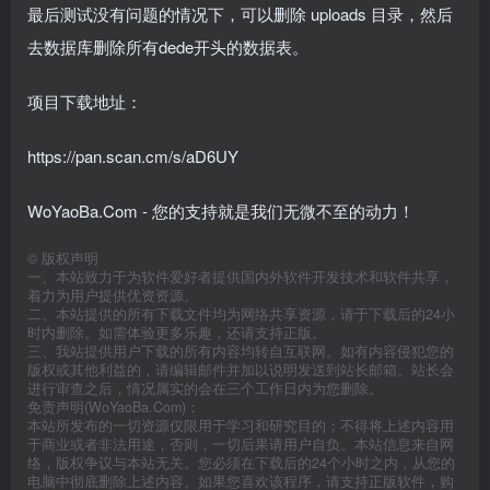
最后测试没有问题的情况下，可以删除 uploads 目录，然后
去数据库删除所有dede开头的数据表。
项目下载地址：
https://pan.scan.cm/s/aD6UY
WoYaoBa.Com - 您的支持就是我们无微不至的动力！
©
版权声明
一、本站致力于为软件爱好者提供国内外软件开发技术和软件共享，
着力为用户提供优资资源。
二、本站提供的所有下载文件均为网络共享资源，请于下载后的24小
时内删除。如需体验更多乐趣，还请支持正版。
三、我站提供用户下载的所有内容均转自互联网。如有内容侵犯您的
版权或其他利益的，请编辑邮件并加以说明发送到站长邮箱。站长会
进行审查之后，情况属实的会在三个工作日内为您删除。
免责声明(WoYaoBa.Com)：
本站所发布的一切资源仅限用于学习和研究目的；不得将上述内容用
于商业或者非法用途，否则，一切后果请用户自负。本站信息来自网
络，版权争议与本站无关。您必须在下载后的24个小时之内，从您的
电脑中彻底删除上述内容。如果您喜欢该程序，请支持正版软件，购